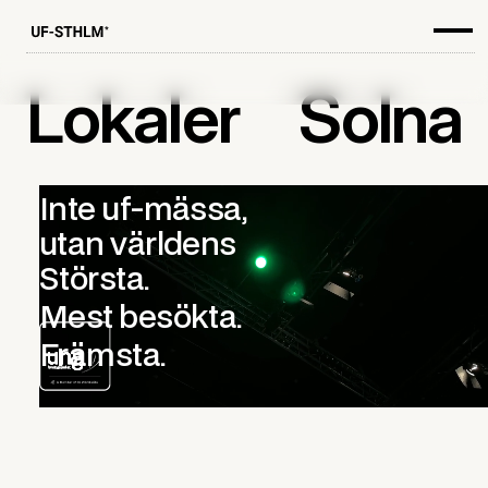
Lokaler
Solna
Inte uf-mässa,
utan världens
Största.
Mest besökta.
Främsta.