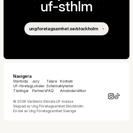
uf-sthlm
ungforetagsamhet.se/stockholm
Navigera
Startsida
Jury
Talare
Kontakt
UF-företag
Lokaler
Schema
Nyheter
Tävlingar
Partners
FAQ
Användarvillkor
© 2026 Världens Största UF-mässa
Skapad av
Ung Företagsamhet Stockholm
En del av
Ung Företagsamhet Sverige