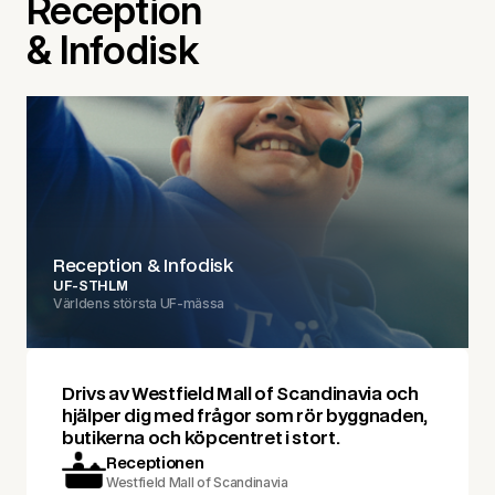
Reception
& Infodisk
Reception & Infodisk
UF-STHLM
Världens största UF-mässa
Drivs av Westfield Mall of Scandinavia och
hjälper dig med frågor som rör byggnaden,
butikerna och köpcentret i stort.
Receptionen
Westfield Mall of Scandinavia