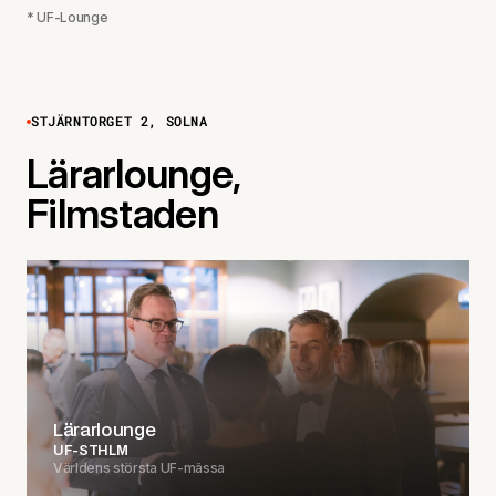
* UF-Lounge
STJÄRNTORGET 2, SOLNA
Lärarlounge,
Filmstaden
Lärarlounge
UF-STHLM
Världens största UF-mässa