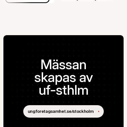
Mässan
skapas av
uf-sthlm
ungforetagsamhet.se/stockholm