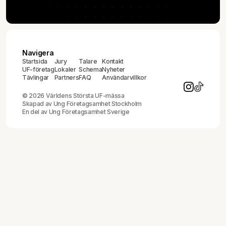
Navigera
Startsida
Jury
Talare
Kontakt
UF-företag
Lokaler
Schema
Nyheter
Tävlingar
Partners
FAQ
Användarvillkor
© 2026 Världens Största UF-mässa
Skapad av
Ung Företagsamhet Stockholm
En del av
Ung Företagsamhet Sverige